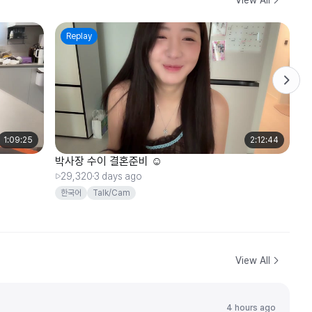
Replay
1:09:25
2:12:44
박사장 수이 결혼준비 ☺️
박
29,320
3 days ago
8
한국어
Talk/Cam
View All
4 hours ago