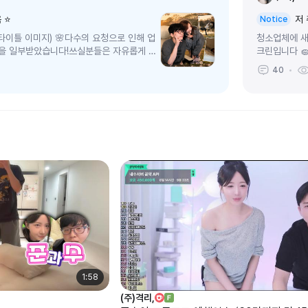
 ⭐
저
Notice
(타이틀 이미지) 🌸다수의 요청으로 인해 업
청소업체에 새
움을 일부받았습니다!쓰실분들은 자유롭게 쓰
크린입니다 
트지📋...
왔는데요 !😅
40
1:58
(주)격리,