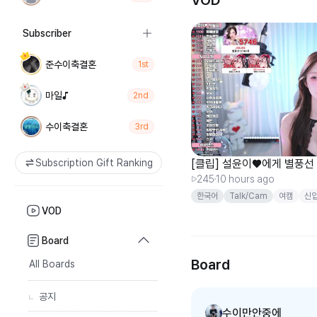
VOD
Subscriber
준수이축결혼
1st
마일♪
2nd
수이축결혼
3rd
Subscription Gift Ranking
[클립] 설윤이♥에게 별풍선 
245
10 hours ago
한국어
Talk/Cam
여캠
신
VOD
Board
Board
All Boards
공지
수이만안중에