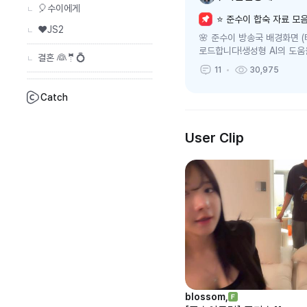
🎈수이에게
⭐ 준수이 합숙 자료 모음
❤️JS2
🌸 준수이 방송국 배경화면 
로드합니다!생성형 AI의 도
결혼 👰🤵💍
셔도 됩니다~📋준수이 합숙 시
11
30,975
Catch
User Clip
blossom,