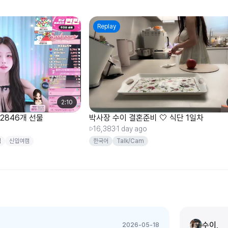
Replay
2:10
2846개 선물
박사장 수이 결혼준비 🤍 식단 1일차
16,383
1 day ago
입
신입여캠
한국어
Talk/Cam
수이,
2026-05-18