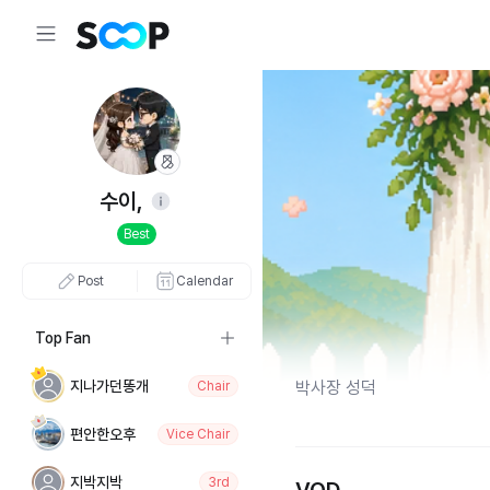
수이,
Best
Post
Calendar
Top Fan
지나가던똥개
박사장 성덕
Chair
편안한오후
Vice Chair
지박지박
3rd