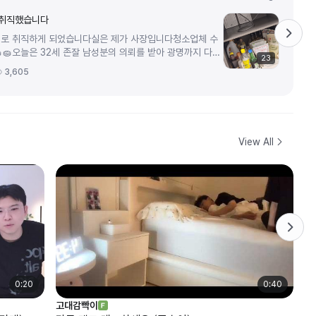
 취직했습니다
로 취직하게 되었습니다실은 제가 사장입니다청소업체 수
🧽오늘은 32세 존잘 남성분의 의뢰를 받아 광명까지 다녀
23
먼저 주방입니다 😋세달 정도...
3,605
View All
0:20
0:40
고대감빡이
둘