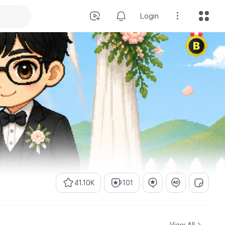
Login
41.10K
101
View All