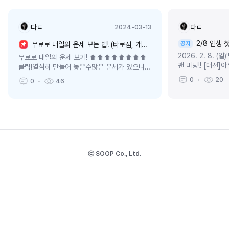
다ㅌ
다ㅌ
2024-03-13
2/8 인생 
무료로 내일의 운세 보는 법! (타로점, 개인정보 요구X)
공지
2026. 2. 8. (일
무료로 내일의 운세 보기! ⬆️⬆️⬆️⬆️⬆️⬆️⬆️⬆️
팬 미팅!! [대전]
클릭!열심히 만들어 놓은수많은 운세가 있으니
같아. 빵이나 먹고
즐겨주십쇼 ㅎㅎ
0
20
0
46
벌써!!두 분이나 
다. 감사합니다.2/8 
ⓒ SOOP Co., Ltd.