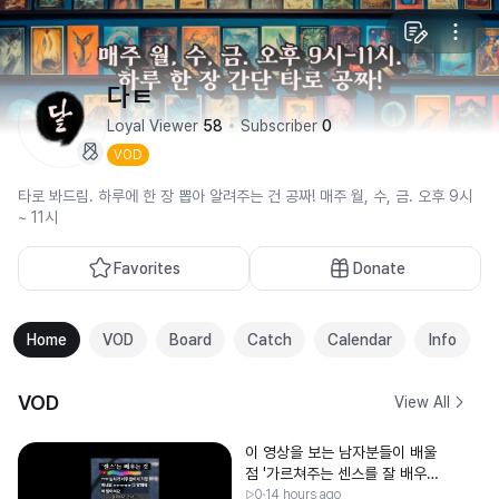
다ㅌ
Loyal Viewer
58
Subscriber
0
VOD
타로 봐드림. 하루에 한 장 뽑아 알려주는 건 공짜! 매주 월, 수, 금. 오후 9시
~ 11시
Favorites
Donate
Home
VOD
Board
Catch
Calendar
Info
VOD
View All
이 영상을 보는 남자분들이 배울
점 '가르쳐주는 센스를 잘 배우면
유부남이 될 수 있다!'
0
14 hours ago