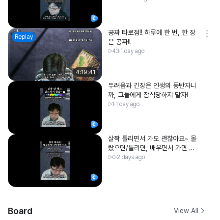
공짜 타로점!! 하루에 한 번, 한 장
Replay
은 공짜!!
43
1 day ago
4:19:41
두려움과 긴장은 인생의 동반자니
까, 그들에게 잠식당하지 말자!
1
1 day ago
살짝 틀리면서 가도 괜찮아요~ 몰
랐으면/틀리면, 배우면서 가면 되
지~!
0
2 days ago
Board
View All