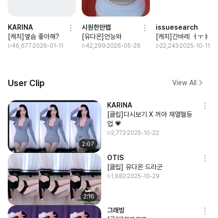
ΚARINA
시원한만렙
issuesearch
[캐치]옆슴 좋아해?
[유다온]언능와
[캐치]간바레 ㅓㅜㅑ
46,677
2026-01-11
42,299
2026-05-26
22,243
2025-10-11
User Clip
View All
ΚARINA
[클립]다시보기 X 꺼야 재열혈등
업 💗
2,772
2025-10-22
2:07
OTIS
[클립] 유다온 드라군
1,682
2025-10-29
2:16
그래빙