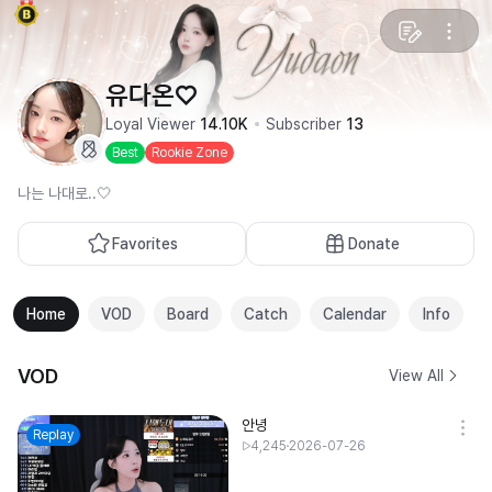
유다온♡
Loyal Viewer
14.10K
Subscriber
13
Best
Rookie Zone
나는 나대로..🤍
Favorites
Donate
Home
VOD
Board
Catch
Calendar
Info
VOD
View All
안녕
Replay
4,245
2026-07-26