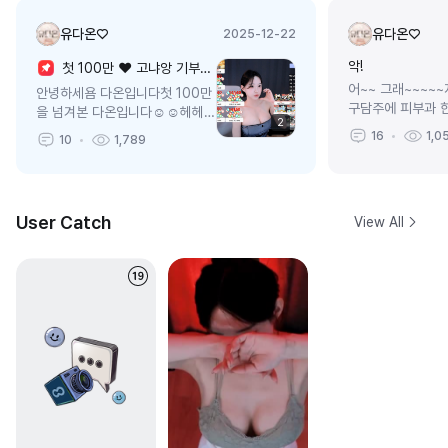
유다온♡
유다온♡
2025-12-22
악!
첫 100만 ❤️ 고냐앙 기부니 좋아서
어~~ 그래~~~~~
안녕하세욤 다온입니다첫 100만
구담주에 피부과 
을 넘겨본 다온입니다☺️☺️헤헤8
2
로 복귀 할겜ㅎㅣ
월23일에 복귀하게 되서 지금까
16
1,0
10
1,789
라.. 머리 지금 자
지 거의 휴방없이달려보았는데 정
가주ㅏ아아얼라 강
말 뿌듯한 하루네염 ㅎ--ㅎ12월
말아미용실가?
22일은 저에게 정말 ...
User Catch
View All