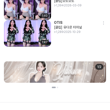
[클립]모또모또
1,394
2026-03-09
1:40
OTIS
[클립] 유다온 터미널
1,289
2025-10-29
1:47
1
/
2