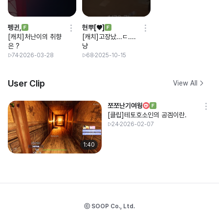
펭귄,
현뿌[♥]
[캐치]처난이의 취향
[캐치]고장났...ㄷ....
은 ?
냥
74
2026-03-28
68
2025-10-15
User Clip
View All
쪼쪼난기여웡
[클립]테토호소인의 공겜이란.
24
2026-02-07
1:40
ⓒ SOOP Co., Ltd.