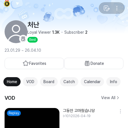
처난
Loyal Viewer
1.3K
Subscriber
2
Best
23.01.29 ~ 26.04.10
Favorites
Donate
Home
VOD
Board
Catch
Calendar
Info
VOD
View All
그동안 고마웠습니당
Replay
101
2026-04-19