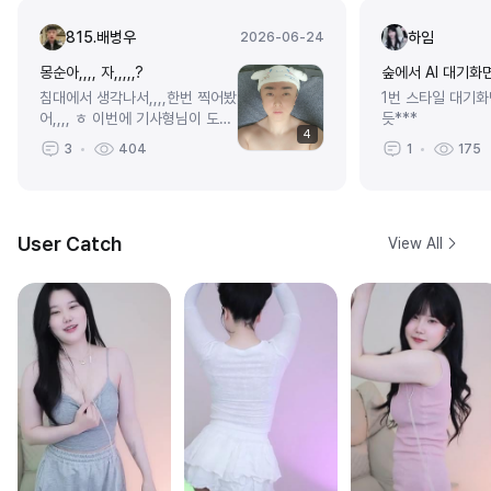
815.배병우
하임
2026-06-24
몽순아,,,, 자,,,,,?
숲에서 AI 대기화
침대에서 생각나서,,,,한번 찍어봤
1번 스타일 대기화
어,,,, ㅎ 이번에 기사형님이 도와
듯***
4
주셔서,,,, ㅎ오랜만에,,,,2년만인
3
404
1
175
가,,,,? ㅎ 샤워하는데 갑자기,,,,,
생각나서,,,,한컷 찍어봤어,,...
User Catch
View All