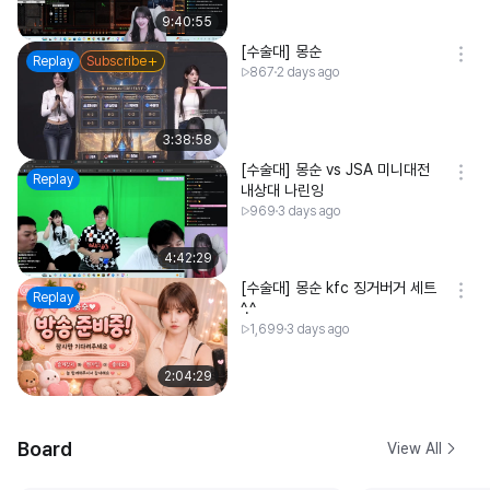
9:40:55
[수술대] 몽순
Replay
Subscribe
867
2 days ago
3:38:58
[수술대] 몽순 vs JSA 미니대전
Replay
내상대 나린잉
969
3 days ago
4:42:29
[수술대] 몽순 kfc 징거버거 세트
Replay
^.^
1,699
3 days ago
2:04:29
Board
View All