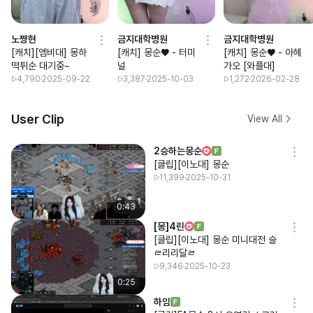
노쨩현
금지대학병원
금지대학병원
[캐치][엠비대] 몽하
[캐치] 몽순♥ - 터미
[캐치] 몽순♥ - 아헤
떡튀순 대기중~
널
가오 [와플대]
4,790
2025-09-22
3,387
2025-10-03
1,272
2026-02-28
User Clip
View All
2승하는몽순
[클립][이노대] 몽순
11,399
2025-10-31
0:43
[몽]4린
[클립][이노대] 몽순 미니대전 슬
ㄹ리리달ㄹ
9,346
2025-10-23
0:25
하임