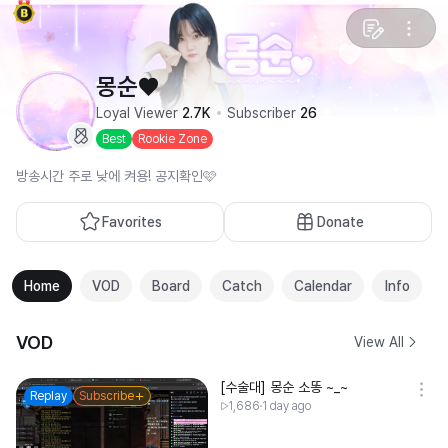
몽순♥
Loyal Viewer
2.7K
Subscriber
26
Best
Rookie Zone
방송시간 주로 낮에 켜용! 공지확인🩷
Favorites
Donate
Home
VOD
Board
Catch
Calendar
Info
VOD
View All
[수술대] 몽순 소똥 ~_~
Replay
Subscribe
1,686
1 day ago