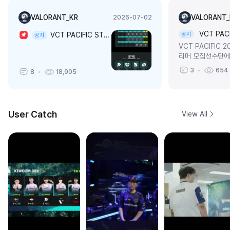
VALORANT_KR
VALORANT_
2026-07-02
VCT PAC
VCT PACIFIC STAGE 2 시청 이벤트 안내
공지
공지
VCT PACIFIC
리머 모집선수단에
머를 모집합니다!
3
654
8
18,905
발표개별 이메일 혹
User Catch
View All