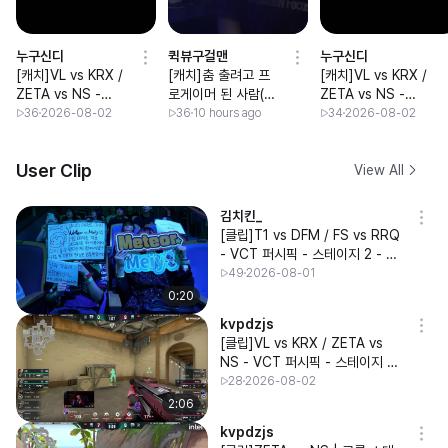
누구신디
퀵뷰구걸맨
누구신디
[캐치]VL vs KRX /
[캐치]춤 출려고 프
[캐치]VL vs KRX /
ZETA vs NS -
로게이머 된 사람(오
ZETA vs NS -
VCT 퍼시픽 - 스테
늘자 대회 입장 춤)
VCT 퍼시픽 - 스테
36
2026-08-02
36
10 hours ago
34
2026-08-02
이지 2 - 그룹 스테
이지 2 - 그룹 스테
이지 - Day 12
이지 - Day 12
User Clip
View All
김치킨_
[클립]T1 vs DFM / FS vs RRQ
- VCT 퍼시픽 - 스테이지 2 - 그
룹 스테이지 - Day 11
49
2026-08-01
0:20
kvpdzjs
[클립]VL vs KRX / ZETA vs
NS - VCT 퍼시픽 - 스테이지 2
- 그룹 스테이지 - Day 12
28
2026-08-02
2:06
kvpdzjs