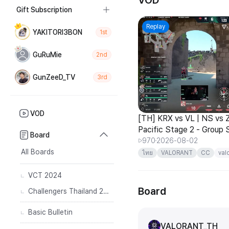
VOD
Gift Subscription
Replay
YAKITORI3BON
1st
GuRuMie
2nd
GunZeeD_TV
3rd
VOD
[TH] KRX vs VL | NS vs
Pacific Stage 2 - Group 
Board
970
2026-08-02
All Boards
ไทย
VALORANT
CC
val
VCT 2024
Board
Challengers Thailand 2024
Basic Bulletin
VALORANT_TH