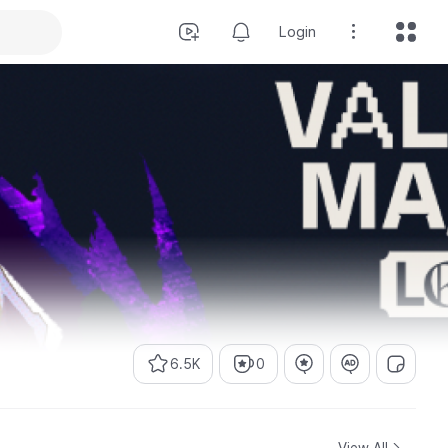
Login
6.5K
0
View All