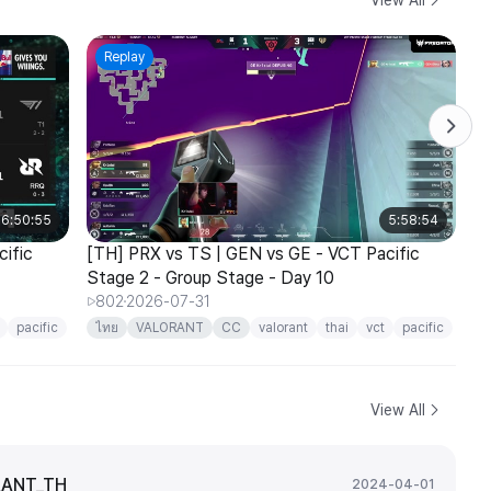
Replay
6:50:55
5:58:54
ific
[TH] PRX vs TS | GEN vs GE - VCT Pacific
[T
Stage 2 - Group Stage - Day 10
Pa
802
2026-07-31
1
pacific
ไทย
VALORANT
CC
valorant
thai
vct
pacific
ไ
View All
ANT_TH
2024-04-01