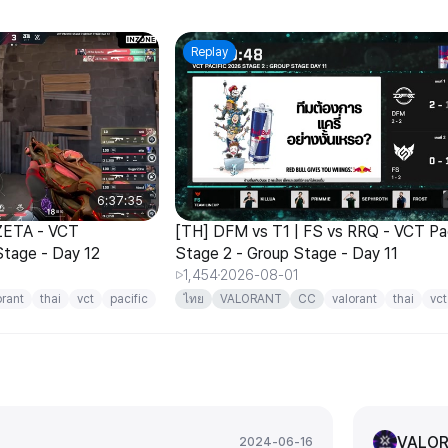
Replay
6:37:35
 ZETA - VCT
[TH] DFM vs T1 | FS vs RRQ - VCT Pac
Stage - Day 12
Stage 2 - Group Stage - Day 11
1,454
2026-08-01
orant
thai
vct
pacific
ไทย
VALORANT
CC
valorant
thai
vct
VALOR
2024-06-16