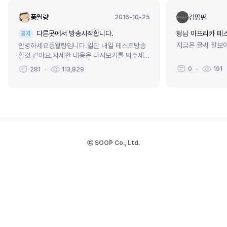
풍월량
김떱떤
2016-10-25
다른곳에서 방송시작합니다.
형님 아프리카 테스
공지
지금은 글씨 잘보
안녕하세요풍월량입니다.일단 내일 테스트방송
할것 같아요.자세한 내용은 다시보기를 봐주세
요.https://www.twitch.tv/hanryang1125
0
191
281
113,829
트위치https://www....
ⓒ SOOP Co., Ltd.