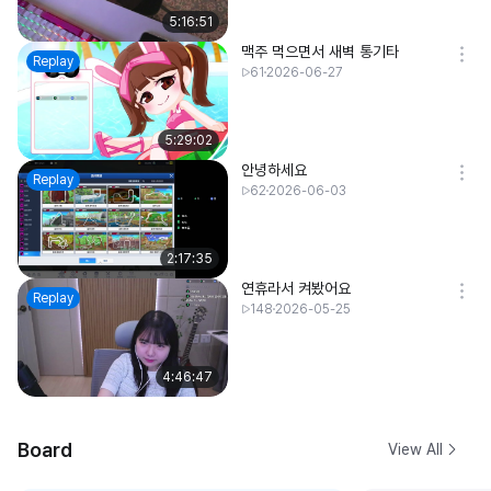
5:16:51
맥주 먹으면서 새벽 통기타
Replay
61
2026-06-27
5:29:02
안녕하세요
Replay
62
2026-06-03
2:17:35
연휴라서 켜봤어요
Replay
148
2026-05-25
4:46:47
Board
View All