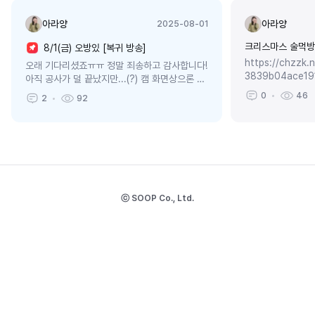
아라양
아라양
2025-08-01
크리스마스 술먹방
8/1(금) 오방있 [복귀 방송]
https://chzzk
오래 기다리셨죠ㅠㅠ 정말 죄송하고 감사합니다!
3839b04ace1
아직 공사가 덜 끝났지만...(?) 캠 화면상으론 완
출 한곳밖에 안 
벽하게 잘 나올 거 같아서 ㅎㅎ 소통좀 하고 중카
0
46
2
92
청자 많은 치지직..
감 찾아봅시다
ⓒ SOOP Co., Ltd.