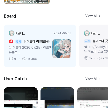
1:51:44
Board
View All
여르미_
여르미_
2024-01-08
뉴여르미 굿즈 
✨여르미 링크모음✨
공지
공지
https://vuddy.i
뉴 여르미 2026.07.25 ~여르미
뉴 여르미 굿즈 
유튜브
요!!!!!!!!!!!! OGQ 마켓 바로가기 아
https://www.youtube.com/
17
2,1
61
16,356
무리봐도 너무 귀여
@Yeorumi 여르미 팬카페
;;;;;;;;;...
https://cafe.naver.com/yeo
rumirium ...
User Catch
View All