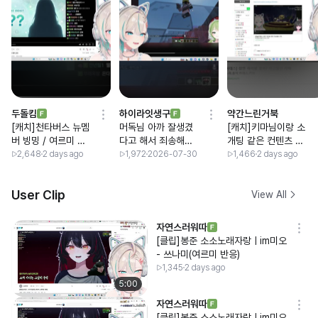
두돌킴
하이라잇생구
약간느린거북
[캐치]천타버스 뉴멤
머독님 아까 잘생겼
[캐치]키마님이랑 소
버 빙밍 / 여르미 반
다고 해서 죄송해요
개팅 같은 컨텐츠 하
응
ㅠ / 여르미 반응 ㅋ
고 싶다는 여르미님
2,648
2 days ago
1,972
2026-07-30
1,466
2 days ago
ㅋ
User Clip
View All
자연스러워따
[클립]봉준 소소노래자랑ㅣim미오
- 쓰나미(여르미 반응)
1,345
2 days ago
5:00
자연스러워따
[클립]봉준 소소노래자랑ㅣim미오