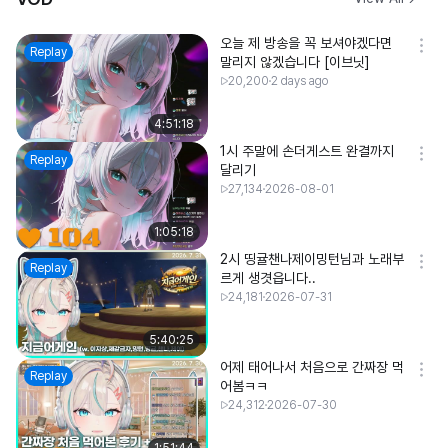
오늘 제 방송을 꼭 보셔야겠다면
Replay
말리지 않겠습니다 [이브닛]
20,200
2 days ago
4:51:18
1시 주말에 손더게스트 완결까지
Replay
달리기
27,134
2026-08-01
1:05:18
2시 띵귤챈나제이밍턴님과 노래부
Replay
르게 생겻읍니다..
24,181
2026-07-31
5:40:25
어제 태어나서 처음으로 간짜장 먹
Replay
어봄ㅋㅋ
24,312
2026-07-30