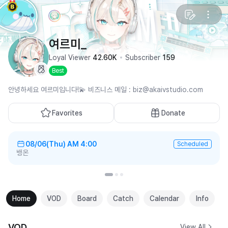
여르미_
Loyal Viewer
42.60K
Subscriber
159
Best
안녕하세요 여르미입니다!💫 비즈니스 메일 : biz@akaivstudio.com
Favorites
Donate
08/06(Thu)
AM 4:00
Scheduled
뱅온
Home
VOD
Board
Catch
Calendar
Info
VOD
View All