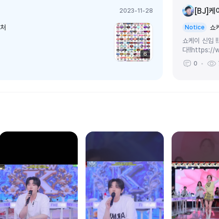
[BJ]케
2023-11-28
니처
쇼
Notice
쇼케이 신입 !
다!!https:/
6
0