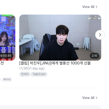
View All
9:00:45
2:10
근전
[클립] 박진우[JINU]에게 별풍선 1000개 선물
[
[
1,963
1 day ago
2
한국어
Talk/Cam
케이대
View All