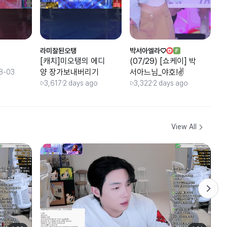
라미잘된오탱
박서아엘라♡
박
[캐치]미오탱의 에디
(07/29) [쇼케이] 박
(
양 장가보내버리기
서아느님_야호!✌️
서
8-03
🪩
3,617
2 days ago
3,322
2 days ago
3
View All