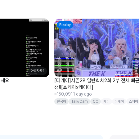
Replay
2:05:52
보세요
[더케이]시즌28 일반회차2회 2부 전체 퇴
쟁!![쇼케이x케이대]
150,091
1 day ago
한국어
Talk/Cam
CC
케이
더케이
쇼케이