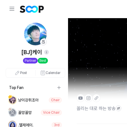
[BJ]케이
Partner
Best
Post
Calendar
Top Fan
냥이강쥐조아
Chair
꼴리는 대로 하는 방송
꼴망꼴망
Vice Chair
.엘제에이.
3rd