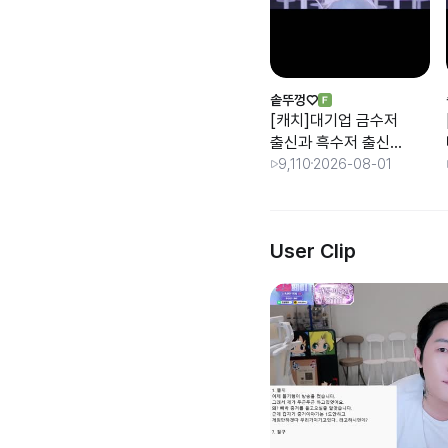
솥뚜껑♡
[캐치]대기업 금수저
출신과 흑수저 출신
및 행동과 말하는 대
9,110
2026-08-01
화법의 수준 차이
User Clip