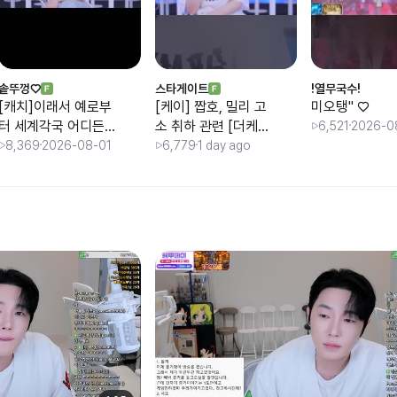
솥뚜껑♡
스타게이트
!열무국수!
[캐치]이래서 예로부
[케이] 짭호, 밀리 고
미오탱" ♡
터 세계각국 어디든
소 취하 관련 [더케이
6,521
2026-0
근본이 중요한거라네
x쇼케이x케이대]
8,369
2026-08-01
6,779
1 day ago
요...인격과 품격이 공
존하는 경제관념이
철저한 성공한자의
모습