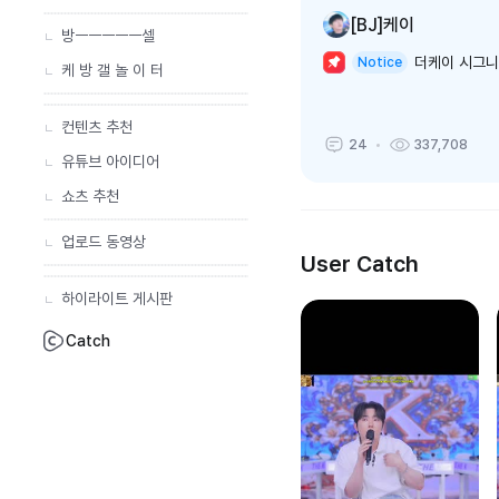
[BJ]케이
방ㅡㅡㅡㅡㅡ셀
더케이 시그
Notice
케 방 갤 놀 이 터
컨텐츠 추천
24
337,708
유튜브 아이디어
쇼츠 추천
업로드 동영상
User Catch
하이라이트 게시판
Catch