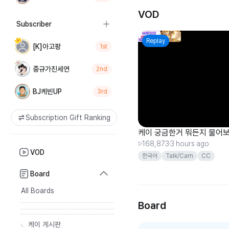
VOD
Subscriber
Replay
[K]아고팡
1st
중규가진세연
2nd
BJ케빈UP
3rd
Subscription Gift Ranking
케이 궁금한거 뭐든지 물어
168,873
3 hours ago
VOD
한국어
Talk/Cam
CC
Board
All Boards
Board
케이 게시판