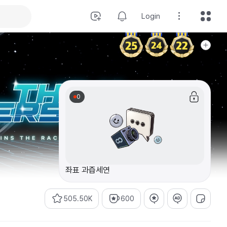
Login
0
좌표 과즙세연
505.50K
600