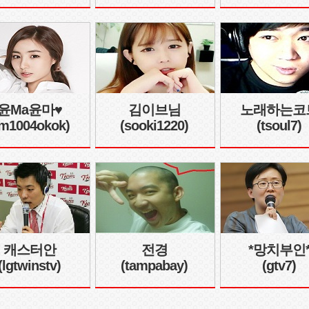
윤Ma윤마♥
김이브님
노래하는코
im1004okok)
(sooki1220)
(tsoul7)
캐스터안
전경
*망치부인
(lgtwinstv)
(tampabay)
(gtv7)