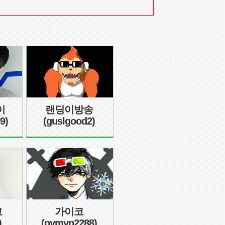
이
랜딩이방송
9)
(guslgood2)
코
가이코
)
(pymyp2288)