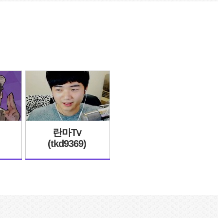
란마Tv
(tkd9369)