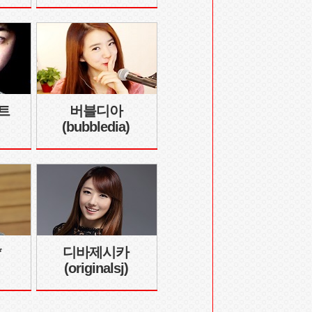
트
버블디아
(bubbledia)
*
디바제시카
(originalsj)