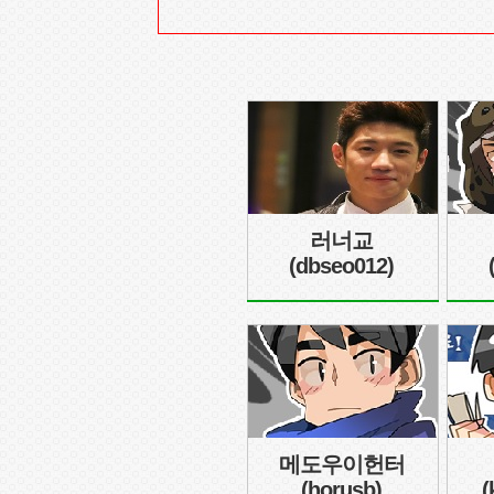
러너교
(dbseo012)
메도우이헌터
(horusb)
(