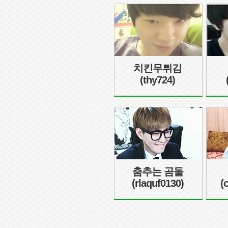
치킨무튀김
(thy724)
춤추는 곰돌
(rlaquf0130)
(