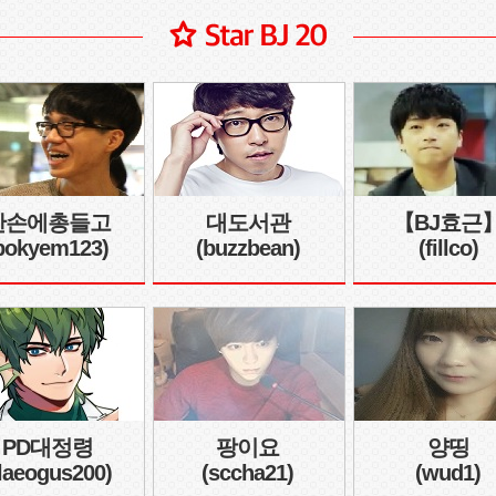
한손에총들고
대도서관
【BJ효근
bokyem123)
(buzzbean)
(fillco)
PD대정령
팡이요
양띵
rlaeogus200)
(sccha21)
(wud1)