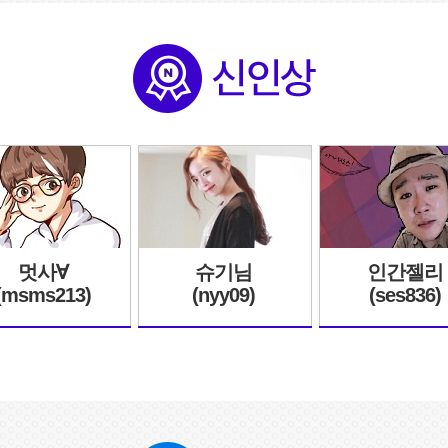
멋사∀
슈기님
인간젤리
(msms213)
(nyy09)
(ses836)