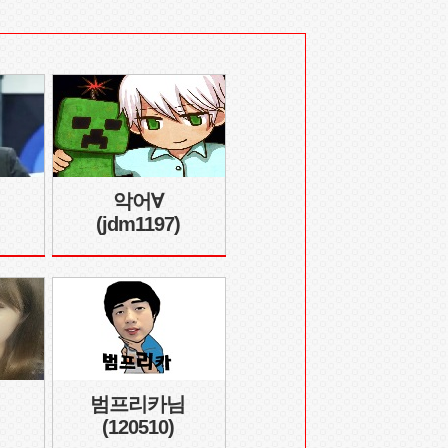
】
악어∀
(jdm1197)
범프리카님
(120510)