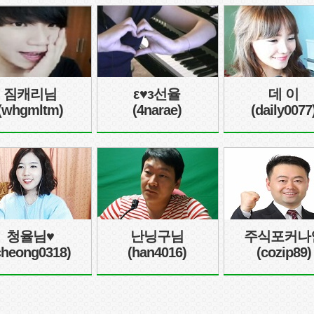
짐캐리님
ε♥з선율
데 이
(whgmltm)
(4narae)
(daily0077
청율님♥
난닝구님
주식포커나
cheong0318)
(han4016)
(cozip89)