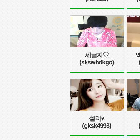
세글자♡
(skswhdkgo)
셀리♥
(gksk4998)