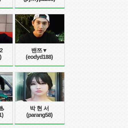
2
밴쯔▼
)
(eodyd188)
♨
박 현 서
1)
(parang58)