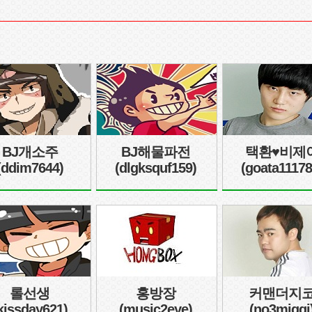
BJ개소주
BJ해물파전
택환♥비제
(ddim7644)
(dlgksquf159)
(goata11178
롤선생
홍방장
커맨더지
kissday621)
(music2eye)
(no3miggi