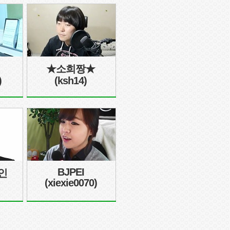
★소희짱★
)
(ksh14)
BJPEI
인
(xiexie0070)