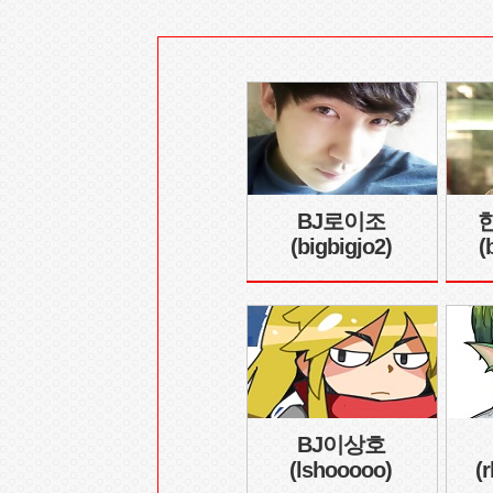
BJ로이조
(bigbigjo2)
(
BJ이상호
(lshooooo)
(