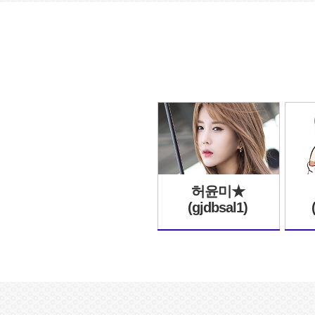
허윤미★
(gjdbsal1)