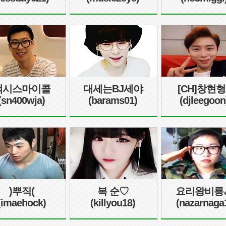
액시스마이콜
대세는BJ세야
[CH]창현형
(sn400wja)
(barams01)
(djleegoon
)뿌직(
복 순♡
요리왕비룡
(imaehock)
(killyou18)
(nazarnaga