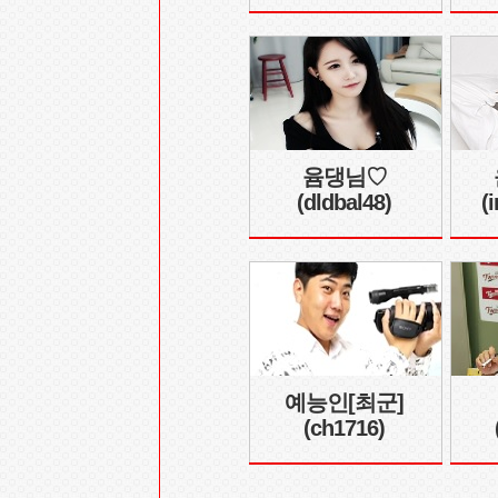
윰댕님♡
(dldbal48)
(
예능인[최군]
(ch1716)